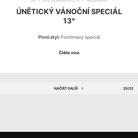
29. 11. 2012
od
MKabrna
0
Nezařazené
ÚNĚTICKÝ VÁNOČNÍ SPECIÁL
13°
Pivní styl:
Polotmavý speciál
Čtěte více
NAČÍST DALŠÍ
20/22