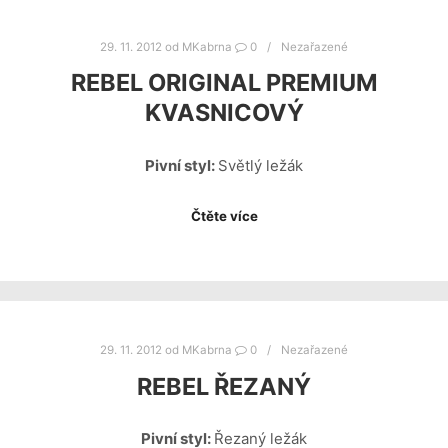
29. 11. 2012
od
MKabrna
0
Nezařazené
REBEL ORIGINAL PREMIUM
KVASNICOVÝ
Pivní styl:
Světlý ležák
Čtěte více
29. 11. 2012
od
MKabrna
0
Nezařazené
REBEL ŘEZANÝ
Pivní styl:
Řezaný ležák