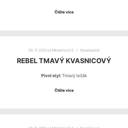
Čtěte více
29. 11. 2012
od
MKabrna
0
Nezařazené
REBEL TMAVÝ KVASNICOVÝ
Pivní styl:
Tmavý ležák
Čtěte více