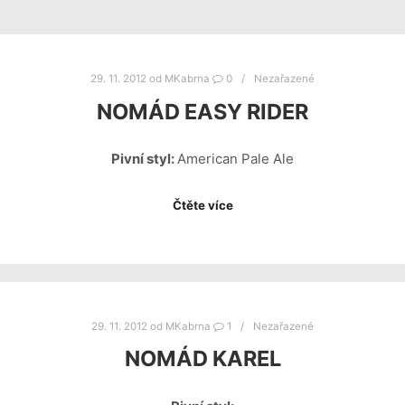
29. 11. 2012
od
MKabrna
0
Nezařazené
NOMÁD EASY RIDER
Pivní styl:
American Pale Ale
Čtěte více
29. 11. 2012
od
MKabrna
1
Nezařazené
NOMÁD KAREL