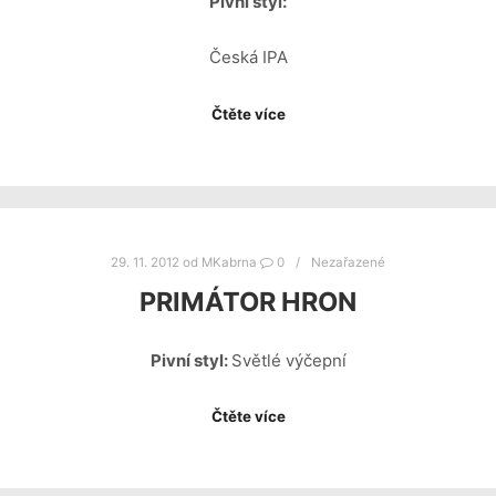
Pivní styl:
Česká IPA
Čtěte více
29. 11. 2012
od
MKabrna
0
Nezařazené
PRIMÁTOR HRON
Pivní styl:
Světlé výčepní
Čtěte více