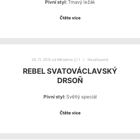
Pivní styl:
Tmavý ležák
Čtěte více
29. 11. 2012
od
MKabrna
1
Nezařazené
REBEL SVATOVÁCLAVSKÝ
DRSOŇ
Pivní styl:
Světlý speciál
Čtěte více