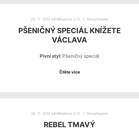
29. 11. 2012
od
MKabrna
0
Nezařazené
PŠENIČNÝ SPECIÁL KNÍŽETE
VÁCLAVA
Pivní styl:
Pšeničný speciál
Čtěte více
29. 11. 2012
od
MKabrna
0
Nezařazené
REBEL TMAVÝ