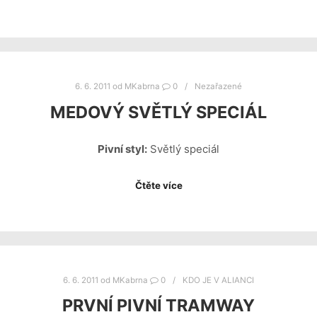
6. 6. 2011
od
MKabrna
0
Nezařazené
MEDOVÝ SVĚTLÝ SPECIÁL
Pivní styl:
Světlý speciál
Čtěte více
6. 6. 2011
od
MKabrna
0
KDO JE V ALIANCI
PRVNÍ PIVNÍ TRAMWAY