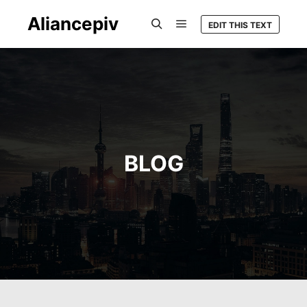
Aliancepiv
EDIT THIS TEXT
Hlavní navigační menu
Hledat
BLOG