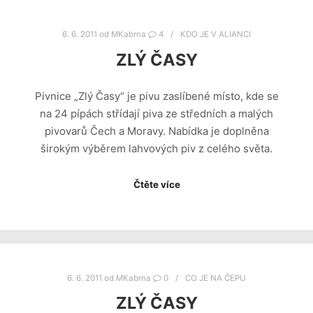
6. 6. 2011
od
MKabrna
4
KDO JE V ALIANCI
ZLÝ ČASY
Pivnice „Zlý Časy“ je pivu zaslíbené místo, kde se
na 24 pípách střídají piva ze středních a malých
pivovarů Čech a Moravy. Nabídka je doplněna
širokým výběrem lahvových piv z celého světa.
Čtěte více
6. 6. 2011
od
MKabrna
0
CO JE NA ČEPU
ZLÝ ČASY