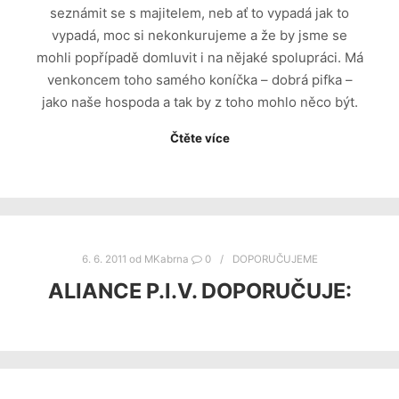
seznámit se s majitelem, neb ať to vypadá jak to
vypadá, moc si nekonkurujeme a že by jsme se
mohli popřípadě domluvit i na nějaké spolupráci. Má
venkoncem toho samého koníčka – dobrá pifka –
jako naše hospoda a tak by z toho mohlo něco být.
Čtěte více
6. 6. 2011
od
MKabrna
0
DOPORUČUJEME
ALIANCE P.I.V. DOPORUČUJE: