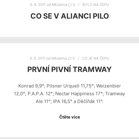
6. 6. 2011
od
MKabrna
0
BYLO NA ČEPU
CO SE V ALIANCI PILO
6. 6. 2011
od
MKabrna
0
CO JE NA ČEPU
PRVNÍ PIVNÍ TRAMWAY
Konrad 9,9°; Pilsner Urquell 11,75°; Weizenbier
12,0°; P.A.P.A. 12°; Nectar Happiness 17°; Tramway
Ale 11°; IPA 16,5° a Děčíňák 11°.
Čtěte více