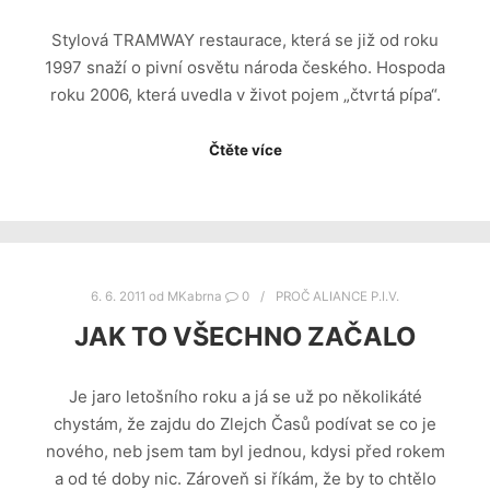
Stylová TRAMWAY restaurace, která se již od roku
1997 snaží o pivní osvětu národa českého. Hospoda
roku 2006, která uvedla v život pojem „čtvrtá pípa“.
Čtěte více
6. 6. 2011
od
MKabrna
0
PROČ ALIANCE P.I.V.
JAK TO VŠECHNO ZAČALO
Je jaro letošního roku a já se už po několikáté
chystám, že zajdu do Zlejch Časů podívat se co je
nového, neb jsem tam byl jednou, kdysi před rokem
a od té doby nic. Zároveň si říkám, že by to chtělo