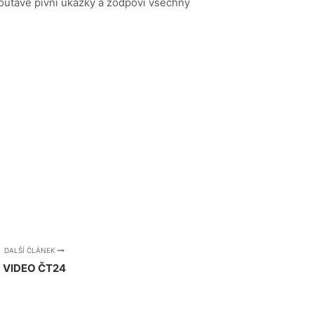
poutavé pivní ukázky a zodpoví všechny
DALŠÍ ČLÁNEK
VIDEO ČT24