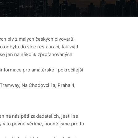
ných piv z malých českých pivovarů.
dbytu do více restaurací, tak vyjít
 se jen na několik zprofanovaných
informace pro amatérské i pokročilejší
í Tramway, Na Chodovci 1a, Praha 4,
n na nás pěti zakladatelích, jestli se
 My v to pevně věříme, hodně jsme pro to