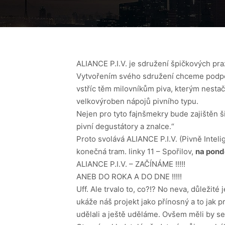
ALIANCE P.I.V. je sdružení špičkových pra
Vytvořením svého sdružení chceme podpoři
vstříc těm milovníkům piva, kterým nestač
velkovýroben nápojů pivního typu.
Nejen pro tyto fajnšmekry bude zajištěn š
pivní degustátory a znalce.“
Proto svolává ALIANCE P.I.V. (Pivně Intel
konečná tram. linky 11 – Spořilov,
na pondě
ALIANCE P.I.V. – ZAČÍNÁME !!!!!
ANEB DO ROKA A DO DNE !!!!!
Uff. Ale trvalo to, co?!? No neva, důležité 
ukáže náš projekt jako přínosný a to jak p
udělali a ještě uděláme. Ovšem měli by se 