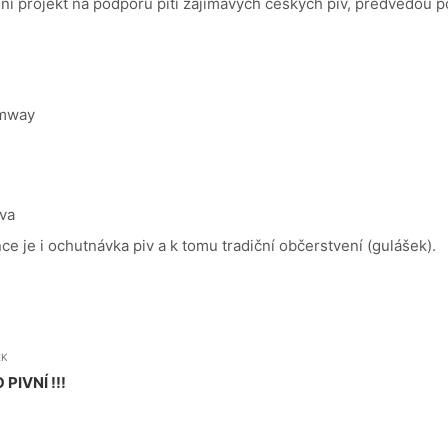
lní projekt na podporu pití zajímavých českých piv, předvedou 
amway
iva
 je i ochutnávka piv a k tomu tradiční občerstvení (gulášek).
EK
IVNÍ !!!