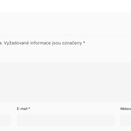
a.
Vyžadované informace jsou označeny
*
E-mail
*
Webov