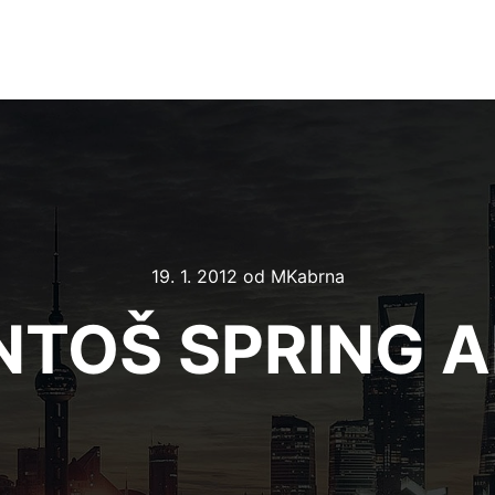
19. 1. 2012
od
MKabrna
NTOŠ SPRING A