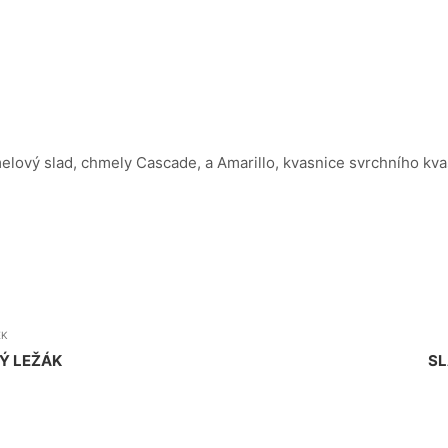
elový slad, chmely Cascade, a Amarillo, kvasnice svrchního kva
EK
Ý LEŽÁK
SL