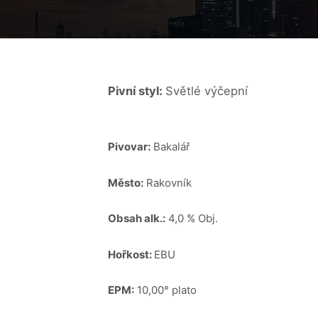
Pivní styl:
Světlé výčepní
Pivovar:
Bakalář
Město:
Rakovník
Obsah alk.:
4,0 % Obj.
Hořkost:
EBU
EPM:
10,00° plato