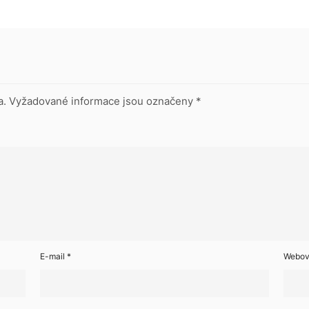
a.
Vyžadované informace jsou označeny
*
E-mail
*
Webov