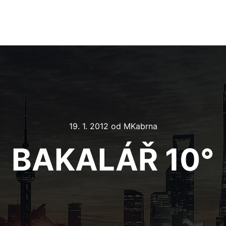
19. 1. 2012
od
MKabrna
BAKALÁŘ 10°