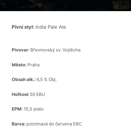
Pivní styl:
India Pale Ale
Pivovar:
Břevnovský sv. Vojtěcha
Město:
Praha
Obsah alk.:
6,5 % Obj.
Hořkost
50 EBU
EPM:
15,5 plato
Barva:
polotmavá do červena EBC