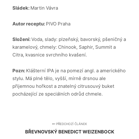
Sládek:
Martin Vávra
Autor receptu:
PIVO Praha
Složení:
Voda, slady: plzeňský, bavorský, pšeničný a
karamelový, chmely: Chinook, Saphir, Summit a
Citra, kvasnice svrchního kvašení.
Pozn:
Klášterní IPA je na pomezí angl. a amerického
stylu. Má plné tělo, vyšší, mírně drsnou ale
přijemnou hořkost a znatelný citrusouvý buket
pocházející ze speciálních odrůd chmele.
PŘEDCHOZÍ ČLÁNEK
BŘEVNOVSKÝ BENEDICT WEIZENBOCK