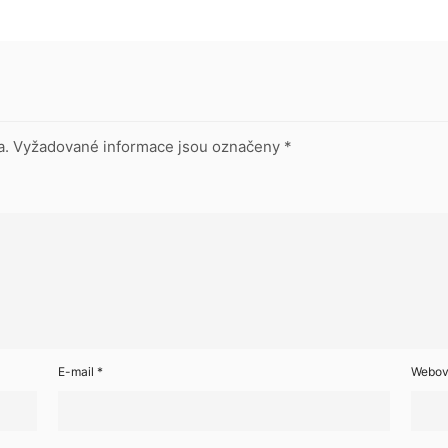
a.
Vyžadované informace jsou označeny
*
E-mail
*
Webov