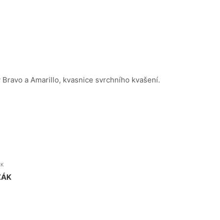
 Bravo a Amarillo, kvasnice svrchního kvašení.
EK
ŽÁK