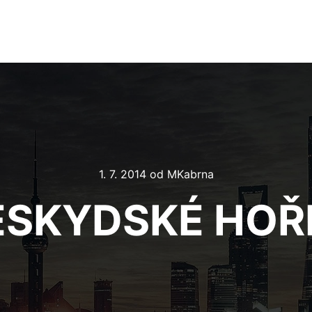
1. 7. 2014
od
MKabrna
ESKYDSKÉ HOŘ