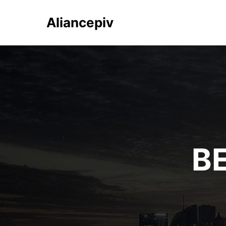
Aliancepiv
B