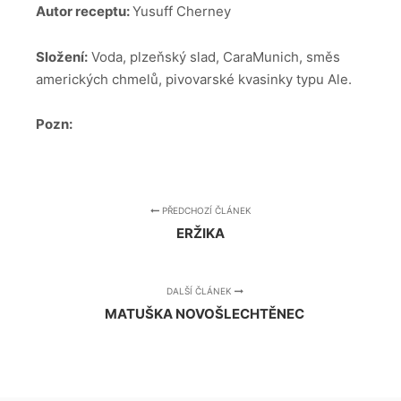
Autor receptu:
Yusuff Cherney
Složení:
Voda, plzeňský slad, CaraMunich, směs
amerických chmelů, pivovarské kvasinky typu Ale.
Pozn:
PŘEDCHOZÍ ČLÁNEK
ERŽIKA
DALŠÍ ČLÁNEK
MATUŠKA NOVOŠLECHTĚNEC