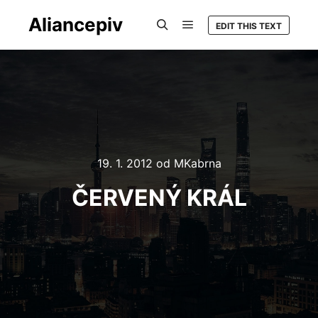
Aliancepiv
EDIT THIS TEXT
Hlavní navigační menu
Hledat
19. 1. 2012
od
MKabrna
ČERVENÝ KRÁL