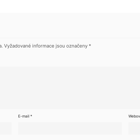
a.
Vyžadované informace jsou označeny
*
E-mail
*
Webov