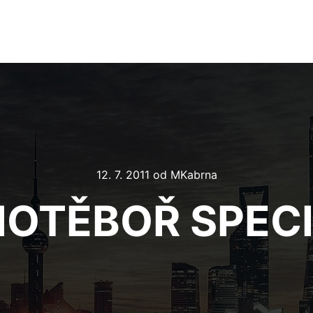
12. 7. 2011
od
MKabrna
OTĚBOŘ SPEC