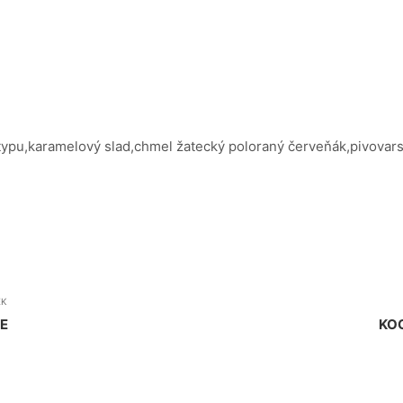
ypu,karamelový slad,chmel žatecký poloraný červeňák,pivovar
EK
E
KOC