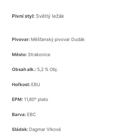
Pivní styl:
Světlý ležák
Pivovar:
Měšťanský pivovar Dudák
Město:
Strakonice
Obsah alk.:
5,2 % Obj.
Hořkost:
EBU
EPM:
11,80° plato
Barva:
EBC
Sládek:
Dagmar Vlková