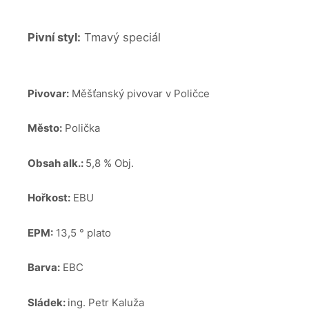
Pivní styl:
Tmavý speciál
Pivovar:
Měšťanský pivovar v Poličce
Město:
Polička
Obsah alk.:
5,8 % Obj.
Hořkost:
EBU
EPM:
13,5 ° plato
Barva:
EBC
Sládek:
ing. Petr Kaluža