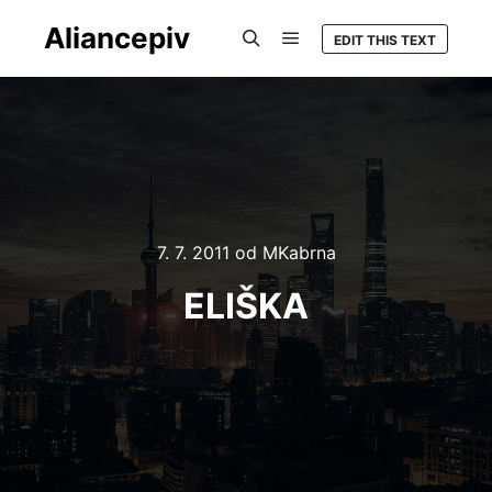
Aliancepiv
EDIT THIS TEXT
Hlavní navigační menu
Hledat
7. 7. 2011
od
MKabrna
ELIŠKA