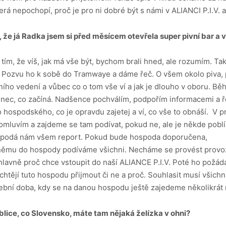
terá nepochopí, proč je pro ni dobré být s námi v ALIANCI P.I.V.
, že já Radka jsem si před
měsícem otevřela
super pivní bar
a 
 tím, že víš, jak má vše být, bychom brali hned, ale rozumím. Ta
 Pozvu ho k sobě do Tramwaye a dáme řeč. O všem okolo piva, 
vního vedení a vůbec co o tom vše ví a jak je dlouho v oboru. Bě
enec, co začíná. Nadšence pochválím, podpořím informacemi a ře
ospodského, co je opravdu zajetej a ví, co vše to obnáší. V 
domluvím a zajdeme se tam podívat, pokud ne, ale je někde poblíž
a podá nám všem report. Pokud bude hospoda doporučena,
 k němu do hospody podíváme všichni. Necháme se provést prov
lavně proč chce vstoupit do naší ALIANCE P.I.V. Poté ho požád
chtějí tuto hospodu přijmout či ne a proč. Souhlasit musí všic
šební doba, kdy se na danou hospodu ještě zajedeme několikrát
blice, co Slovensko, máte tam
nějaká želízka v ohni?