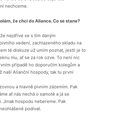
 ani nechceme.
volám, že chci
do Aliance. Co se
stane?
kže nejdříve se s tím daným
pivního vedení, zachlazeného skladu na
hem té diskuze už umím poznat, jestli je to
knu mu, ať se za rok ozve. To není nic
prvním případě ho doporučím kolegům a
 naší Alianční hospody, tak tu první
ozovnou a hlavně pivním zázemím. Pak
áme ať nás nechá o samotě a já se
hni. Jinak hospodu nebereme. Pak
 neohlášeně podívat.