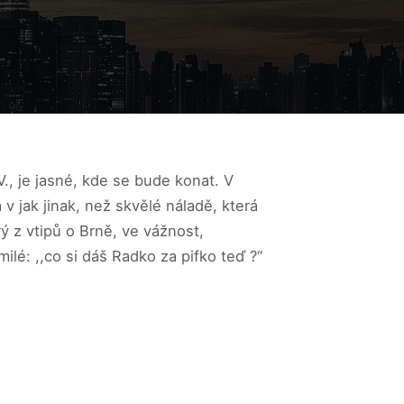
., je jasné, kde se bude konat. V
 v jak jinak, než skvělé náladě, která
 z vtipů o Brně, ve vážnost,
lé: ,,co si dáš Radko za pifko teď ?“