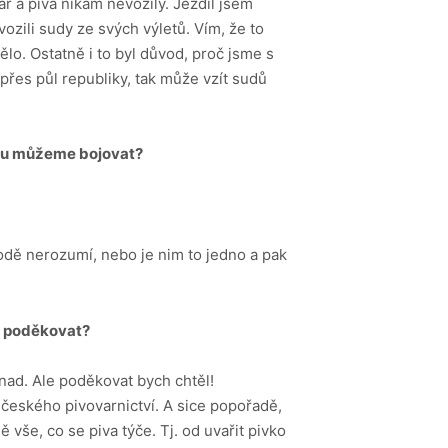
pár a piva nikam nevozily. Jezdil jsem
ozili sudy ze svých výletů. Vím, že to
ělo. Ostatně i to byl důvod, proč jsme s
přes půl republiky, tak může vzít sudů
 tomu můžeme bojovat?
odě nerozumí, nebo je nim to jedno a pak
u
poděkovat?
snad. Ale poděkovat bych chtěl!
 českého pivovarnictví. A sice popořadě,
 vše, co se piva týče. Tj. od uvařit pivko