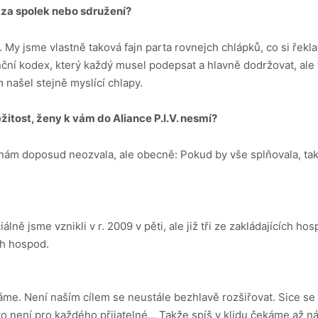
je za spolek nebo sdružení?
My jsme vlastně taková fajn parta rovnejch chlápků, co si řekla,
ní kodex, který každý musel podepsat a hlavně dodržovat, ale vš
m našel stejně myslící chlapy.
ežitost, ženy k vám do Aliance P.I.V. nesmí?
nám doposud neozvala, ale obecně: Pokud by vše splňovala, t
iálně jsme vznikli v r. 2009 v pěti, ale již tři ze zakládajících ho
h hospod.
váme. Není naším cílem se neustále bezhlavě rozšiřovat. Sice se
 to není pro každého přijatelné… Takže spíš v klidu čekáme až n