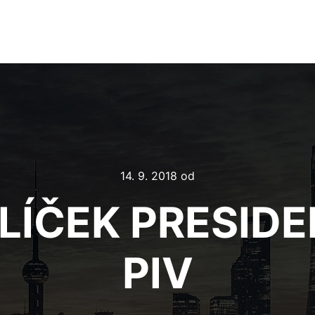
14. 9. 2018
od
LÍČEK PRESID
PIV