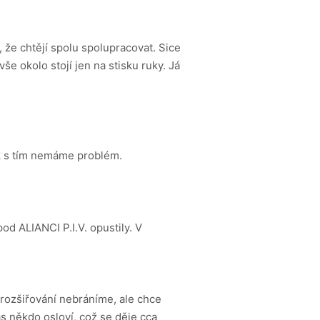
 že chtějí spolu spolupracovat. Sice
e okolo stojí jen na stisku ruky. Já
ak s tím nemáme problém.
spod ALIANCI P.I.V. opustily. V
 rozšiřování nebráníme, ale chce
ás někdo osloví, což se děje cca