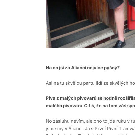
Na co jsi za Alianci nejvíce pyšný?
Asi na tu skvělou partu lidí ze skvělých 
Piva z malých pivovarů se hodně rozšířil
malého pivovaru. Cítíš, že na tom váš sp
No zásluhu nevím, ale ono to jde ruku v r
jsme my v Alianci. Já s První Pivní Tramway