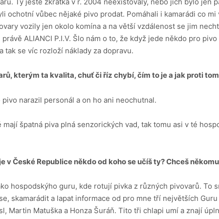
varů. Ty ještě zkrátka v r. 2004 neexistovaly, nebo jich bylo jen 
yli ochotní vůbec nějaké pivo prodat. Pomáhali i kamarádi co mi v
vary vozily jen okolo komína a na větší vzdálenost se jim necht
právě ALIANCI P.I.V. Šlo nám o to, že když jede někdo pro pivo 
 a tak se víc rozloží náklady za dopravu.
rů, kterým ta kvalita, chuť či říz chybí, čím to je a jak proti
to pivo narazil personál a on ho ani neochutnal.
mají špatná piva plná senzorických vad, tak tomu asi v té hosp
 je v České Republice někdo
od koho se učíš ty? Chceš někom
jako hospodskýho guru, kde rotují pivka z různých pivovarů. To 
se, skamarádit a lapat informace od pro mne tří největších Guru
, Martin Matuška a Honza Šuráň. Tito tři chlapi umí a znají úplně