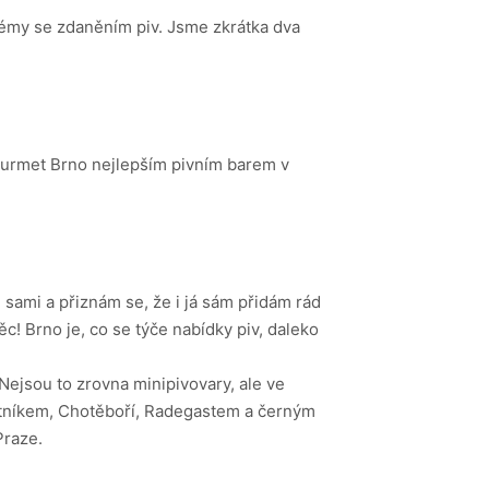
oblémy se zdaněním piv. Jsme zkrátka dva
ourmet Brno nejlepším pivním barem v
sami a přiznám se, že i já sám přidám rád
ěc! Brno je, co se týče nabídky piv, daleko
 Nejsou to zrovna minipivovary, ale ve
outníkem, Chotěboří, Radegastem a černým
Praze.