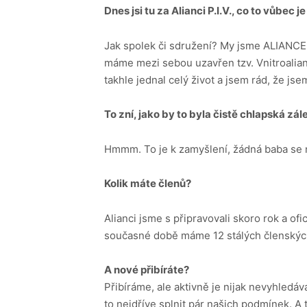
Dnes jsi tu za Alianci P.I.V., co to vůbec 
Jak spolek či sdružení? My jsme ALIANCE. 
máme mezi sebou uzavřen tzv. Vnitroalianč
takhle jednal celý život a jsem rád, že jse
To zní, jako by to byla čistě chlapská zál
Hmmm. To je k zamyšlení, žádná baba se 
Kolik máte členů?
Alianci jsme s připravovali skoro rok a ofic
současné době máme 12 stálých členskýc
A nové přibíráte?
Přibíráme, ale aktivně je nijak nevyhledá
to nejdříve splnit pár našich podmínek. A