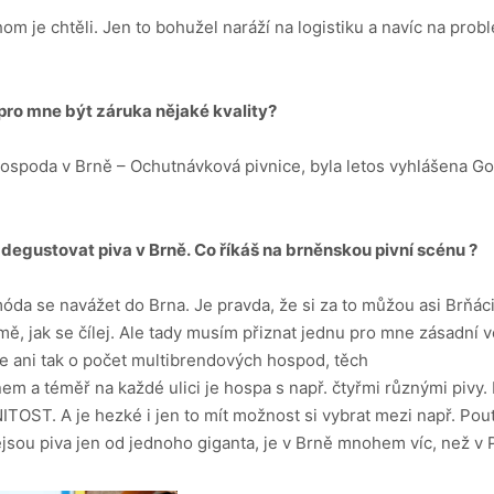
hom je chtěli. Jen to bohužel naráží na logistiku a navíc na pr
.
 pro mne být záruka nějaké kvality?
spoda v Brně – Ochutnávková pivnice, byla letos vyhlášena G
degustovat piva v Brně.
Co říkáš na brněnskou pivní scénu ?
a se navážet do Brna. Je pravda, že si za to můžou asi Brňáci 
 mě, jak se čílej. Ale tady musím přiznat jednu pro mne zásadní v
de ani tak o počet multibrendových hospod, těch
rnem a téměř na každé ulici je hospa s např. čtyřmi různými pivy.
TOST. A je hezké i jen to mít možnost si vybrat mezi např. P
jsou piva jen od jednoho giganta, je v Brně mnohem víc, než v 