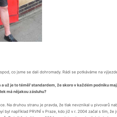
hospod, co jsme se dali dohromady. Rádi se potkáváme na výjezd
a a už je to téměř standardem, že skoro v každém podniku mají 
olek má nějakou zásluhu?
uce. Na druhou stranu je pravda, že tlak nevznikal u pivovarů na
í byl například PRVNÍ v Praze, kdo již v r. 2004 začal s tím, že 