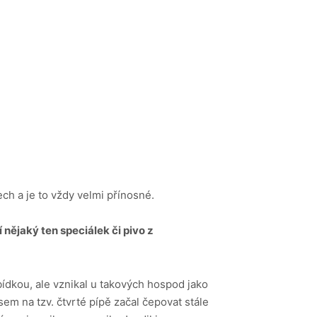
ech a je to vždy velmi přínosné.
nějaký ten speciálek či pivo z
bídkou, ale vznikal u takových hospod jako
jsem na tzv. čtvrté pípě začal čepovat stále