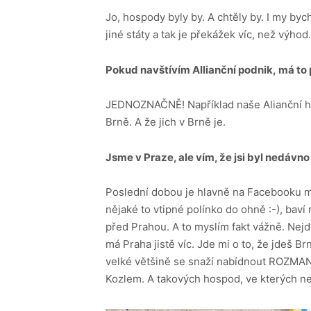
Jo, hospody byly by. A chtěly by. I my byc
jiné státy a tak je překážek víc, než výhod
Pokud navštívím Allianční podnik, má to
JEDNOZNAČNĚ! Například naše Alianční ho
Brně. A že jich v Brně je.
Jsme v Praze, ale vím, že jsi byl
nedávno 
Poslední dobou je hlavně na Facebooku mód
nějaké to vtipné polínko do ohně :-), baví
před Prahou. A to myslím fakt vážně. Nej
má Praha jistě víc. Jde mi o to, že jdeš B
velké většině se snaží nabídnout ROZMANI
Kozlem. A takových hospod, ve kterých ne