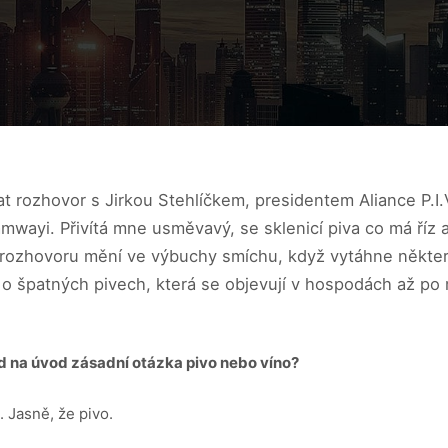
t rozhovor s Jirkou Stehlíčkem, presidentem Aliance P.I.V
amwayi. Přivítá mne usměvavý, se sklenicí piva co má říz a
rozhovoru mění ve výbuchy smíchu, když vytáhne některý
o špatných pivech, která se objevují v hospodách až po mi
ed na úvod zásadní otázka pivo nebo víno?
 Jasně, že pivo.