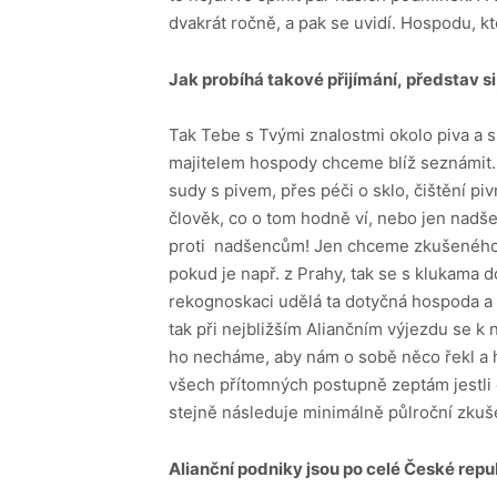
dvakrát ročně, a pak se uvidí. Hospodu, k
Jak probíhá takové přijímání,
představ si
Tak Tebe s Tvými znalostmi okolo piva a s
majitelem hospody chceme blíž seznámit.
sudy s pivem, přes péči o sklo, čištění pi
člověk, co o tom hodně ví, nebo jen nadš
proti nadšencům! Jen chceme zkušeného h
pokud je např. z Prahy, tak se s klukama 
rekognoskaci udělá ta dotyčná hospoda 
tak při nejbližším Aliančním výjezdu se
ho necháme, aby nám o sobě něco řekl a h
všech přítomných postupně zeptám jestli 
stejně následuje minimálně půlroční zku
Alianční podniky jsou po celé České
repu