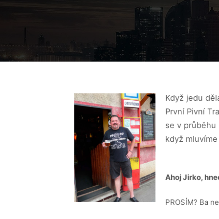
Když jedu děla
První Pivní Tr
se v průběhu 
když mluvíme 
Ahoj Jirko, hn
PROSÍM? Ba ne.