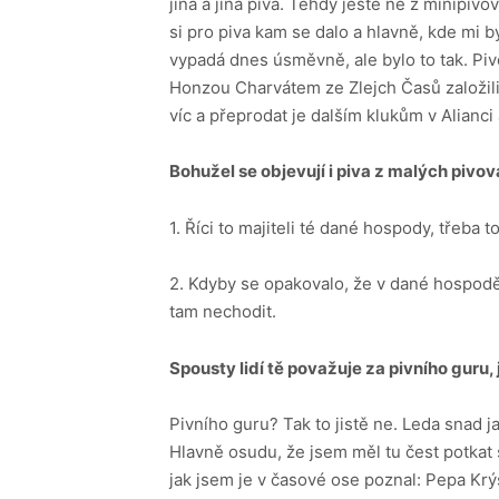
jiná a jiná piva. Tehdy ještě ne z minipivo
si pro piva kam se dalo a hlavně, kde mi b
vypadá dnes úsměvně, ale bylo to tak. Pivo
Honzou Charvátem ze Zlejch Časů založili 
víc a přeprodat je dalším klukům v Alianci
Bohužel se objevují i piva z malých pivova
1. Říci to majiteli té dané hospody, třeba 
2. Kdyby se opakovalo, že v dané hospodě 
tam nechodit.
Spousty lidí tě považuje za pivního
guru,
Pivního guru? Tak to jistě ne. Leda snad 
Hlavně osudu, že jsem měl tu čest potkat 
jak jsem je v časové ose poznal: Pepa Krýsl