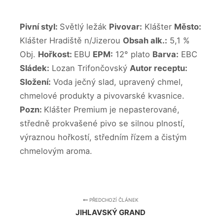
Pivní styl:
Světlý ležák
Pivovar:
Klášter
Město:
Klášter Hradiště n/Jizerou
Obsah alk.:
5,1 %
Obj.
Hořkost:
EBU
EPM:
12° plato
Barva:
EBC
Sládek:
Lozan Trifončovský
Autor receptu:
Složení:
Voda ječný slad, upravený chmel,
chmelové produkty a pivovarské kvasnice.
Pozn:
Klášter Premium je nepasterované,
středně prokvašené pivo se silnou plností,
výraznou hořkostí, středním řízem a čistým
chmelovým aroma.
PŘEDCHOZÍ ČLÁNEK
JIHLAVSKÝ GRAND