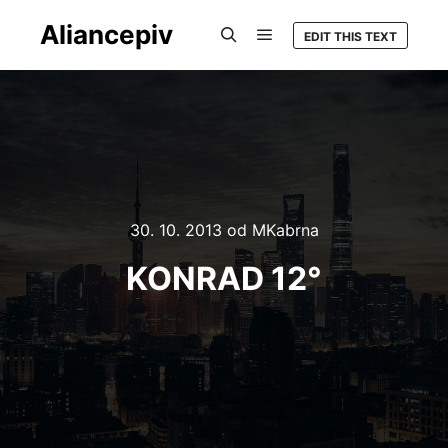
Aliancepiv
EDIT THIS TEXT
Hlavní navigační menu
Hledat
30. 10. 2013
od
MKabrna
KONRAD 12°