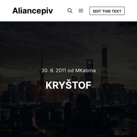
Aliancepiv
EDIT THIS TEXT
Hlavní navigační menu
Hledat
30. 6. 2011
od
MKabrna
KRYŠTOF