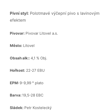
Pivní styl:
Polotmavé výčepní pivo s lavinovým
efektem
Pivovar:
Pivovar Litovel a.s.
Město:
Litovel
Obsah alk::
4,1 % Obj.
Hořkost:
22-27 EBU
EPM:
9-9,99 ° plato
Barva:
19,5-28 EBC
Sládek:
Petr Kostelecký