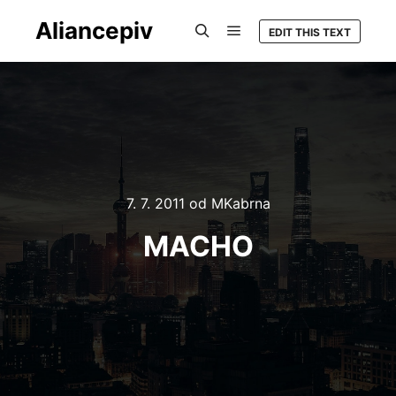
Aliancepiv
EDIT THIS TEXT
Hlavní navigační menu
Hledat
7. 7. 2011
od
MKabrna
MACHO