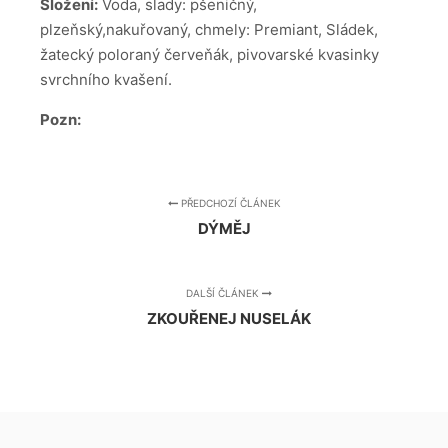
Složení:
Voda, slady: pšeničný,
plzeňský,nakuřovaný, chmely: Premiant, Sládek,
žatecký poloraný červeňák, pivovarské kvasinky
svrchního kvašení.
Pozn:
PŘEDCHOZÍ ČLÁNEK
DÝMĚJ
DALŠÍ ČLÁNEK
ZKOUŘENEJ NUSELÁK