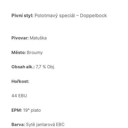
Pivní styl:
Polotmavý speciál – Doppelbock
Pivovar:
Matuška
Město:
Broumy
Obsah alk.:
7,7 % Obj.
Hořkost:
44 EBU
EPM:
19° plato
Barva:
Sytě jantarová EBC