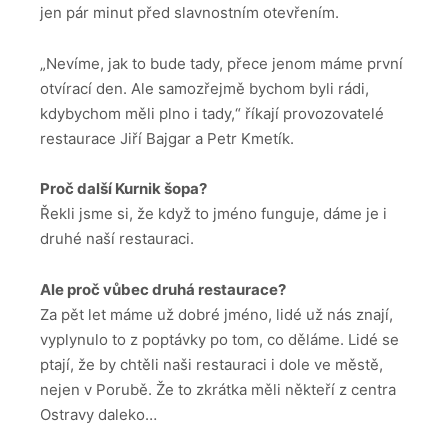
jen pár minut před slavnostním otevřením.
„Nevíme, jak to bude tady, přece jenom máme první
otvírací den. Ale samozřejmě bychom byli rádi,
kdybychom měli plno i tady,“ říkají provozovatelé
restaurace Jiří Bajgar a Petr Kmetík.
Proč další Kurnik šopa?
Řekli jsme si, že když to jméno funguje, dáme je i
druhé naší restauraci.
Ale proč vůbec druhá restaurace?
Za pět let máme už dobré jméno, lidé už nás znají,
vyplynulo to z poptávky po tom, co děláme. Lidé se
ptají, že by chtěli naši restauraci i dole ve městě,
nejen v Porubě. Že to zkrátka měli někteří z centra
Ostravy daleko…