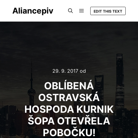
Aliancepiv
EDIT THIS TEXT
Hlavní navigační menu
Hledat
29. 9. 2017
od
OBLÍBENÁ
OSTRAVSKÁ
HOSPODA KURNIK
ŠOPA OTEVŘELA
POBOČKU!