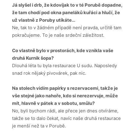
Já slyšel i drb, že kdovíjak to v té Porubě dopadne,
že tam chodí pod okna paneláků kuřáci a hlučí, že
už vlastně z Poruby utíkáte…
Ne, tak to v žádném případě není pravda, určitě tam
pokračujeme. To je naše srdeční záležitost.
Co vlastně bylo v prostorách, kde vznikla vaše
druhá Kurnik šopa?
Dlouhá léta tu byla restaurace U sudu. Naposledy
snad rok nějaký pivovárek, pak nic.
Na stolech vidím papírky s rezervacemi, takže je
vše stejné jako nahoře, kdo si nerezervuje, může
mít, hlavně v pátek a v sobotu, smůlu?
No, byli bychom rádi, ale přece jen dnes otvíráme,
takže se to dalo čekat, navíc naše druhá restaurace
je menší než ta v Porubě.