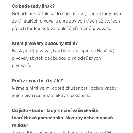
Co bude tady jinak?
Nebudeme až tak často stířdat piva, budou tady piva
ze tří stálých pivovarů a na zbylých třech až čtyřech
pípách budou kolovat další čtyři různé pivovary.
Které pivovary budou ty stálé?
Beskydský pivovar, Nachmelená opice a Hanácký
pivovar, zbytek pak budou piva od různých
pivovarů.
Proč zrovna ty tři stálé?
Máme s nimi velmi dobré zkušenosti, dobré vazby,
jejich piva nás ještě nikdy nezklamala.
Co jídlo – bude i tady k mání vaše skvělá
tvarůžková pomazánka, škvarky nebo masová
roláda?
Jasně, tohle všechno tady bude, možná později