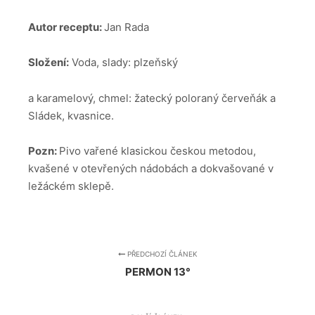
Autor receptu:
Jan Rada
Složení:
Voda, slady: plzeňský
a karamelový, chmel: žatecký poloraný červeňák a
Sládek, kvasnice.
Pozn:
Pivo vařené klasickou českou metodou,
kvašené v otevřených nádobách a dokvašované v
ležáckém sklepě.
PŘEDCHOZÍ ČLÁNEK
PERMON 13°