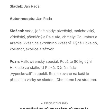
Sládek:
Jan Rada
Autor receptu:
Jan Rada
Složení:
Voda, ječné slady: plzeňský, mnichovský,
vídeňský, pšeničný a Pale Ale, chmely: Columbus a
Aramis, kvasnice svrchního kvašení. Dýně Hokaido,
koriandr, skořice a zázvor.
Pozn:
Halloweenský speciál. Použito 80 kg dýní
Hokiado ze statku U Pipků. Dýně sládci
„vypeckovali“ a upekli. Rozmixované na kaši je
přidali do várky se sladem. Chmeleno i za studena.
PŘEDCHOZÍ ČLÁNEK