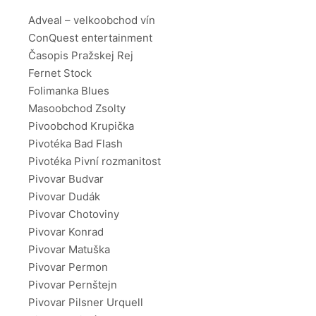
Adveal – velkoobchod vín
ConQuest entertainment
Časopis Pražskej Rej
Fernet Stock
Folimanka Blues
Masoobchod Zsolty
Pivoobchod Krupička
Pivotéka Bad Flash
Pivotéka Pivní rozmanitost
Pivovar Budvar
Pivovar Dudák
Pivovar Chotoviny
Pivovar Konrad
Pivovar Matuška
Pivovar Permon
Pivovar Pernštejn
Pivovar Pilsner Urquell