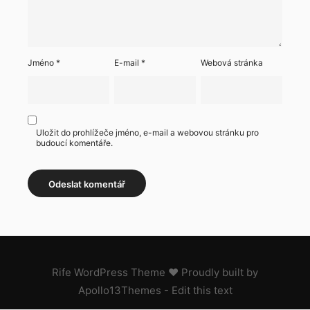
Jméno
*
E-mail
*
Webová stránka
Uložit do prohlížeče jméno, e-mail a webovou stránku pro
budoucí komentáře.
Rife
WordPress Theme ♥ Proudly built by
Apollo13Themes
- Edit this text