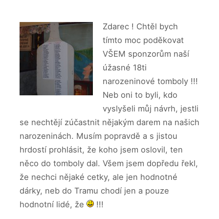
Zdarec ! Chtěl bych
tímto moc poděkovat
VŠEM sponzorům naší
úžasné 18ti
narozeninové tomboly !!!
Neb oni to byli, kdo
vyslyšeli můj návrh, jestli
se nechtějí zúčastnit nějakým darem na našich
narozeninách. Musím popravdě a s jistou
hrdostí prohlásit, že koho jsem oslovil, ten
něco do tomboly dal. Všem jsem dopředu řekl,
že nechci nějaké cetky, ale jen hodnotné
dárky, neb do Tramu chodí jen a pouze
hodnotní lidé, že
!!!