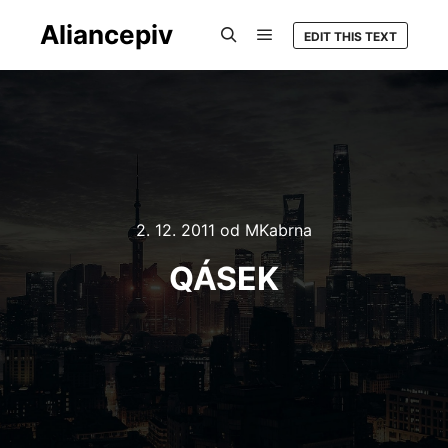
Aliancepiv
EDIT THIS TEXT
Hlavní navigační menu
Hledat
2. 12. 2011
od
MKabrna
QÁSEK