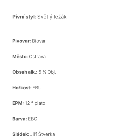
Pivní styl:
Světlý ležák
Pivovar:
Biovar
Město:
Ostrava
Obsah alk.:
5 % Obj.
Hořkost:
EBU
EPM:
12 ° plato
Barva:
EBC
Sládek:
Jiří Štverka