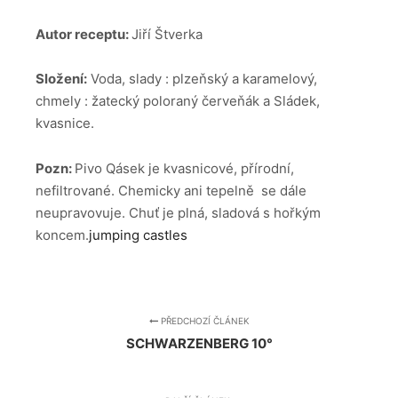
Autor receptu:
Jiří Štverka
Složení:
Voda, slady : plzeňský a karamelový,
chmely : žatecký poloraný červeňák a Sládek,
kvasnice.
Pozn:
Pivo Qásek je kvasnicové, přírodní,
nefiltrované. Chemicky ani tepelně se dále
neupravovuje. Chuť je plná, sladová s hořkým
koncem.
jumping castles
PŘEDCHOZÍ ČLÁNEK
SCHWARZENBERG 10°