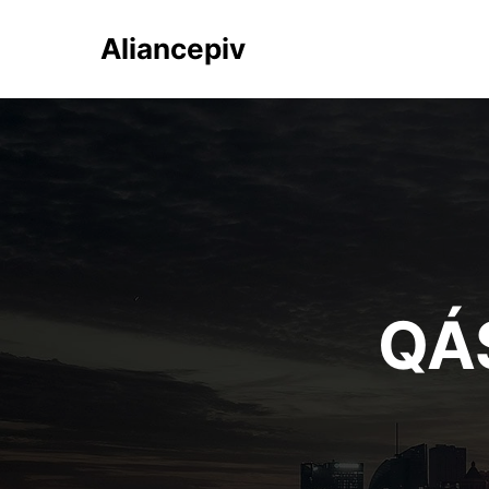
Aliancepiv
QÁ