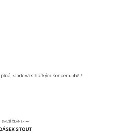
 plná, sladová s hořkým koncem. 4x!!!
DALŠÍ ČLÁNEK
QÁSEK STOUT