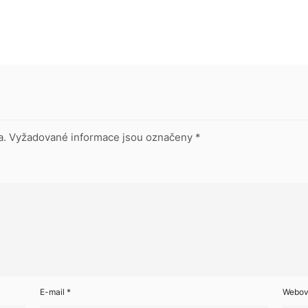
a.
Vyžadované informace jsou označeny
*
E-mail
*
Webov