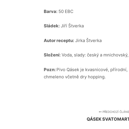
Barva:
50 EBC
Sládek:
Jiří Štverka
Autor receptu:
Jirka Štverka
Složení:
Voda, slady: český a mnichovský,
Pozn:
Pivo Qásek je kvasnicové, přírodní,
chmeleno včetně dry hopping.
PŘEDCHOZÍ ČLÁN
QÁSEK SVATOMAR