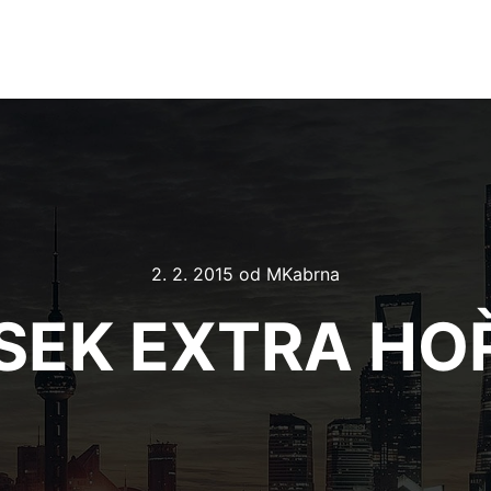
2. 2. 2015
od
MKabrna
SEK EXTRA HO