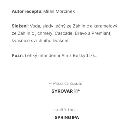
Autor receptu:
Milan Morcinek
Složení:
Voda, slady ječný ze Záhlinic a karamelový
ze Záhlinic , chmely: Cascade, Bravo a Premiant,
kvasnice svrchního kvašení.
Pozn:
Lehký letní denní Ale z Beskyd :-)…
PŘEDCHOZÍ ČLÁNEK
SYROVAR 11°
DALŠÍ ČLÁNEK
SPRING IPA