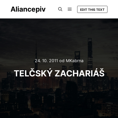
Aliancepiv
EDIT THIS TEXT
Hlavní navigační menu
Hledat
24. 10. 2011
od
MKabrna
TELČSKÝ ZACHARIÁŠ