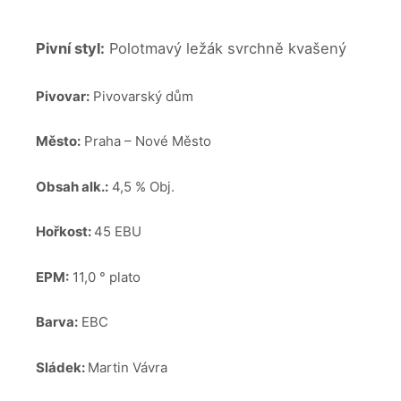
Pivní styl:
Polotmavý ležák svrchně kvašený
Pivovar:
Pivovarský dům
Město:
Praha – Nové Město
Obsah alk.:
4,5 % Obj.
Hořkost:
45 EBU
EPM:
11,0 ° plato
Barva:
EBC
Sládek:
Martin Vávra