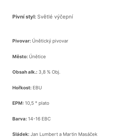
Pivní styl:
Světlé výčepní
Pivovar:
Únětický pivovar
Město:
Únětice
Obsah alk.:
3,8 % Obj.
Hořkost:
EBU
EPM:
10,5 ° plato
Barva:
14-16 EBC
Sládek:
Jan Lumbert a Martin Masáček