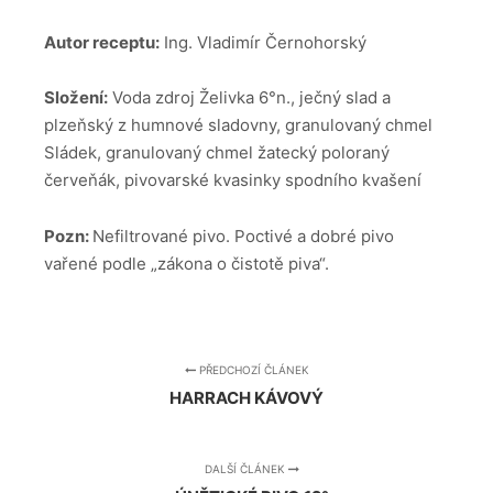
Autor receptu:
Ing. Vladimír Černohorský
Složení:
Voda zdroj Želivka 6°n., ječný slad a
plzeňský z humnové sladovny, granulovaný chmel
Sládek, granulovaný chmel žatecký poloraný
červeňák, pivovarské kvasinky spodního kvašení
Pozn:
Nefiltrované pivo. Poctivé a dobré pivo
vařené podle „zákona o čistotě piva“.
PŘEDCHOZÍ ČLÁNEK
HARRACH KÁVOVÝ
DALŠÍ ČLÁNEK