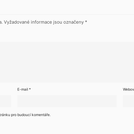
a.
Vyžadované informace jsou označeny
*
E-mail
*
Webov
stránku pro budoucí komentáře.