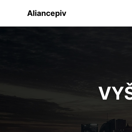
Aliancepiv
VY