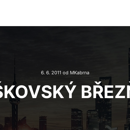
6. 6. 2011
od
MKabrna
ŠKOVSKÝ BŘEZ