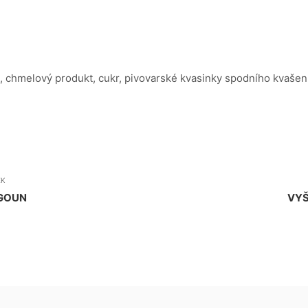
, chmelový produkt, cukr, pivovarské kvasinky spodního kvašení
EK
GOUN
VYŠ