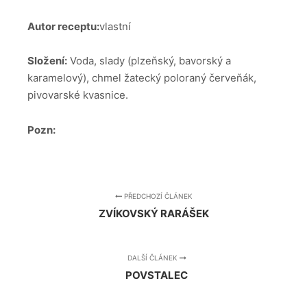
Autor receptu:
vlastní
Složení:
Voda, slady (plzeňský, bavorský a
karamelový), chmel žatecký poloraný červeňák,
pivovarské kvasnice.
Pozn:
PŘEDCHOZÍ ČLÁNEK
ZVÍKOVSKÝ RARÁŠEK
DALŠÍ ČLÁNEK
POVSTALEC