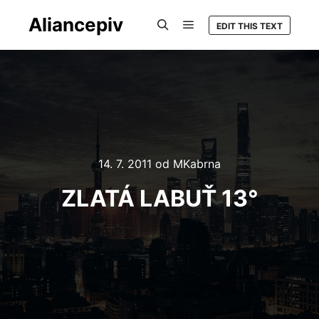
Aliancepiv
EDIT THIS TEXT
Hlavní navigační menu
Hledat
14. 7. 2011
od
MKabrna
ZLATÁ LABUŤ 13°