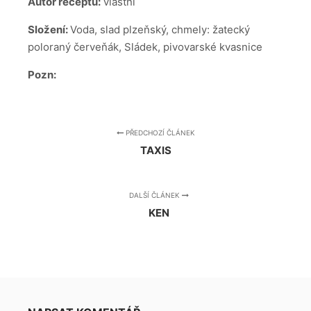
Autor receptu:
vlastní
Složení:
Voda, slad plzeňský, chmely: žatecký
poloraný červeňák, Sládek, pivovarské kvasnice
Pozn:
PŘEDCHOZÍ ČLÁNEK
TAXIS
DALŠÍ ČLÁNEK
KEN