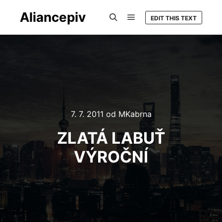
Aliancepiv
EDIT THIS TEXT
Hlavní navigační menu
Hledat
7. 7. 2011
od
MKabrna
ZLATÁ LABUŤ
VÝROČNÍ