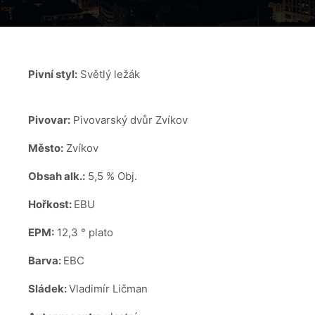
Pivní styl:
Světlý ležák
Pivovar:
Pivovarský dvůr Zvíkov
Město:
Zvíkov
Obsah alk.:
5,5 % Obj.
Hořkost:
EBU
EPM:
12,3 ° plato
Barva:
EBC
Sládek:
Vladimír Ličman